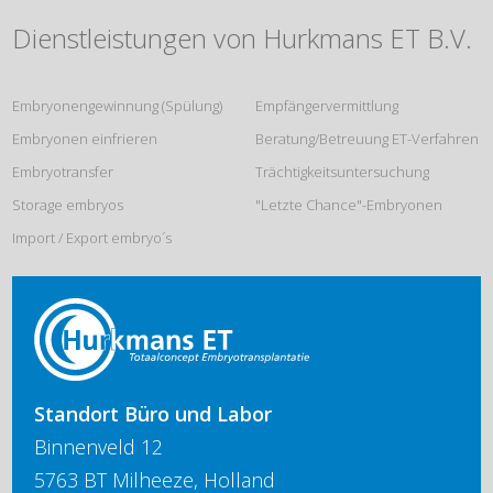
Dienstleistungen von Hurkmans ET B.V.
Embryonengewinnung (Spülung)
Empfängervermittlung
Embryonen einfrieren
Beratung/Betreuung ET-Verfahren
Embryotransfer
Trächtigkeitsuntersuchung
Storage embryos
"Letzte Chance"-Embryonen
Import / Export embryo´s
Standort Büro und Labor
Binnenveld 12
5763 BT Milheeze, Holland