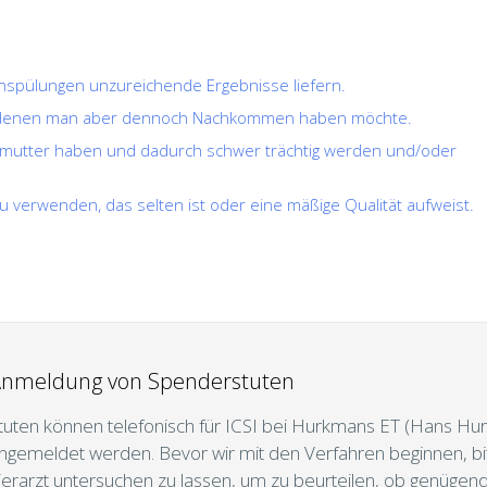
nspülungen unzureichende Ergebnisse liefern.
von denen man aber dennoch Nachkommen haben möchte.
rmutter haben und dadurch schwer trächtig werden und/oder
u verwenden, das selten ist oder eine mäßige Qualität aufweist.
nmeldung von Spenderstuten
tuten können telefonisch für ICSI bei Hurkmans ET (Hans 
ngemeldet werden. Bevor wir mit den Verfahren beginnen, bit
ierarzt untersuchen zu lassen, um zu beurteilen, ob genügend 