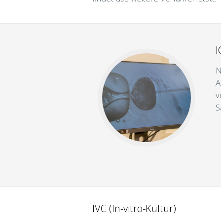
I
N
A
v
S
IVC (In-vitro-Kultur)