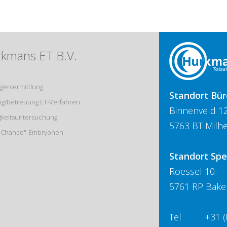
rkmans ET B.V.
gervermittlung
Standort Bür
ng/Betreuung ET-Verfahren
Binnenveld 1
gkeitsuntersuchung
5763 BT Milhe
e Chance"-Embryonen
Standort Spe
Roessel 10
5761 RP Bakel
Tel
+31 (