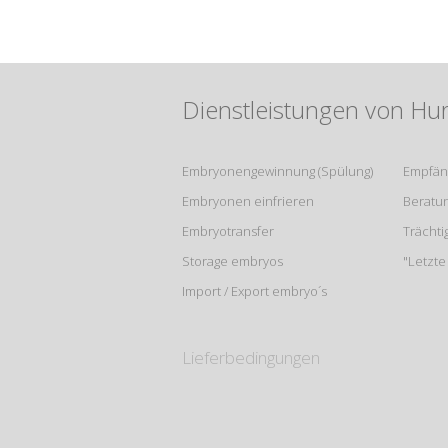
Dienstleistungen von Hu
Embryonengewinnung (Spülung)
Empfän
Embryonen einfrieren
Beratu
Embryotransfer
Trächti
Storage embryos
"Letzt
Import / Export embryo´s
Lieferbedingungen